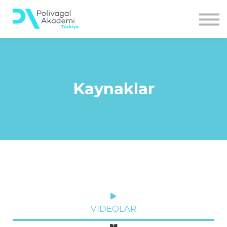
POLİVAGAL TEORİ NEDİR?
EĞİTİMLER
ETKİNLİKLER
GİRİŞ YAP
Kaynaklar
VİDEOLAR