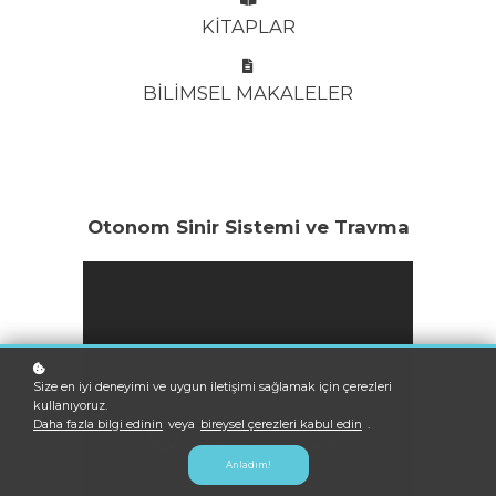
KİTAPLAR
BİLİMSEL MAKALELER
Otonom Sinir Sistemi ve Travma
Size en iyi deneyimi ve uygun iletişimi sağlamak için çerezleri
kullanıyoruz.
Daha fazla bilgi edinin
veya
bireysel çerezleri kabul edin
.
Anladım!